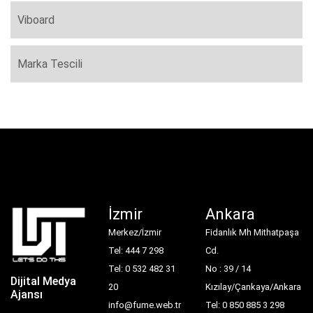
Viboard
Marka Tescili
İzmir
Ankara
Merkez/İzmir
Fidanlık Mh Mithatpaşa
Tel: 444 7 298
Cd.
Tel: 0 532 482 31
No : 39 / 14
Dijital Medya
20
Kızılay/Çankaya/Ankara
Ajansı
info@fume.web.tr
Tel: 0 850 885 3 298