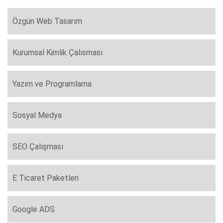
Özgün Web Tasarım
Kurumsal Kimlik Çalısması
Yazım ve Programlama
Sosyal Medya
SEO Çalışması
E Ticaret Paketleri
Google ADS