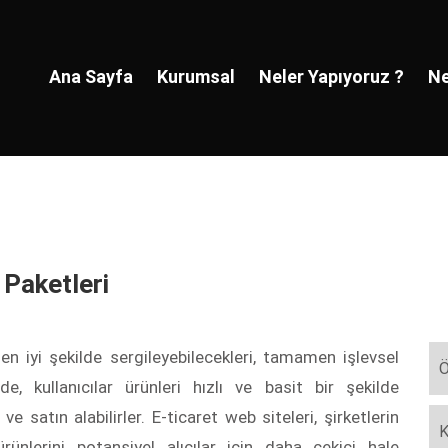
Ana Sayfa
Kurumsal
Neler Yapıyoruz ?
Ne
 Paketleri
i en iyi şekilde sergileyebilecekleri, tamamen işlevsel
Ö
e, kullanıcılar ürünleri hızlı ve basit bir şekilde
 ve satın alabilirler. E-ticaret web siteleri, şirketlerin
K
rünlerini potansiyel alıcılar için daha çekici hale