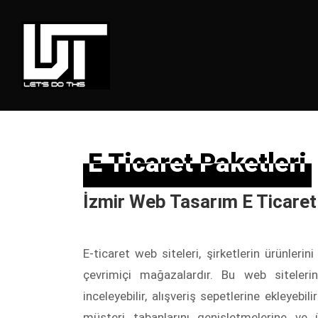
E Ticaret Paketleri
E Ticaret Paketleri
İzmir Web Tasarım E Ticaret
E-ticaret web siteleri, şirketlerin ürünlerin
çevrimiçi mağazalardır. Bu web sitelerind
inceleyebilir, alışveriş sepetlerine ekleyebilir
müşteri tabanlarını genişletmelerine ve ü