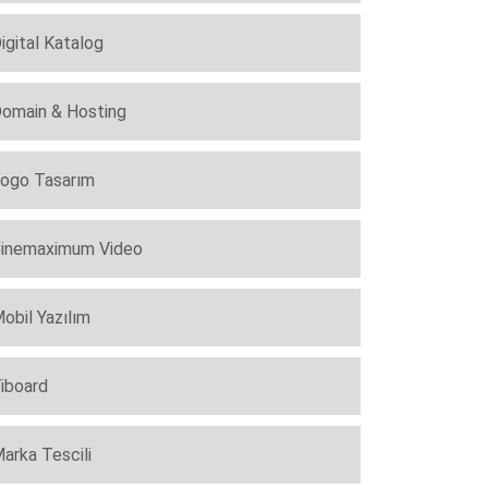
igital Katalog
omain & Hosting
ogo Tasarım
inemaximum Video
obil Yazılım
iboard
arka Tescili