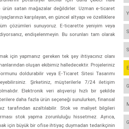
e ürün satan mağazalar değildirler. Uzman e-ticaret
Y
iyaçlarınızı karşılayan, en güncel altyapı ve özelliklere
tüm çözümleri sunuyoruz. E-ticarette yeniyim veya
S
yorsanız, endişelenmeyin. Bu sorunları tam olarak
S
lmak için yapmanız gereken tek şey ihtiyacınız olanı
anlarından oluşan ekibimiz halledecektir. Projeleriniz
E
 formunu doldurabilir veya E-Ticaret Sitesi Tasarımı
yebilirsiniz. Şirketiniz, müşterilerle 7/24 iletişim
G
lmalıdır. Elektronik veri alışverişi hızlı bir şekilde
erilere daha fazla ürün seçeneği sunulurken, finansal
M
 tarafından azaltılabilir. Stok ve maliyet bilgileri
firması stok yapma zorunluluğu hissetmez. Ayrıca,
G
mak için büyük bir ofise ihtiyaç duymadan tedarikçinin