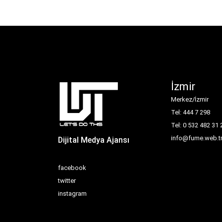
İzmir
Merkez/İzmir
Tel: 444 7 298
Tel: 0 532 482 31 
info@fume.web.t
Dijital Medya Ajansı
facebook
twitter
instagram