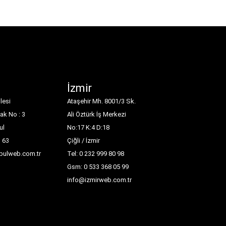
İzmir
lesi
Ataşehir Mh. 8001/3 Sk.
ak No : 3
Ali Öztürk İş Merkezi
ul
No:17 K:4 D:18
1 63
Çiğli / İzmir
nbulweb.com.tr
Tel: 0 232 999 80 98
Gsm: 0 533 368 05 99
info@izmirweb.com.tr