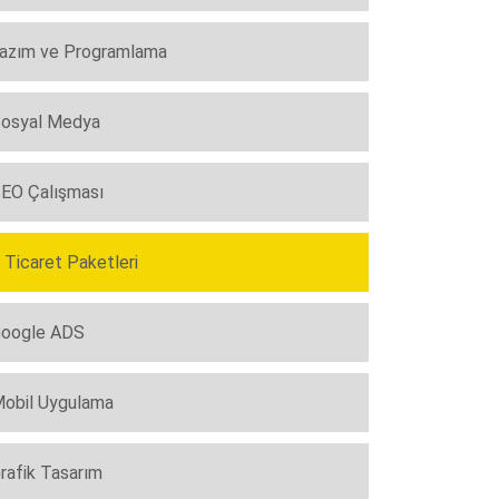
azım ve Programlama
osyal Medya
EO Çalışması
 Ticaret Paketleri
oogle ADS
obil Uygulama
rafik Tasarım