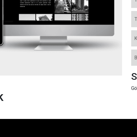
T
K
B
S
Gö
k