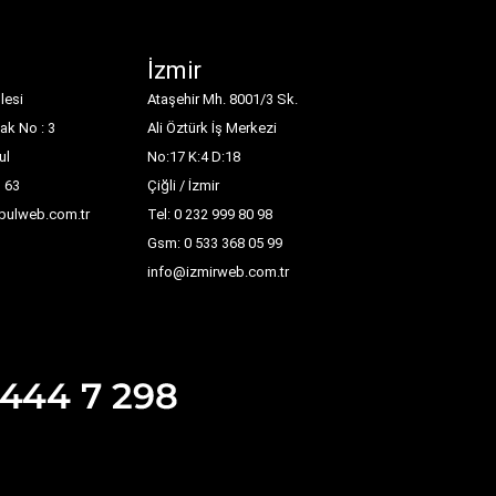
İzmir
lesi
Ataşehir Mh. 8001/3 Sk.
ak No : 3
Ali Öztürk İş Merkezi
ul
No:17 K:4 D:18
1 63
Çiğli / İzmir
nbulweb.com.tr
Tel: 0 232 999 80 98
Gsm: 0 533 368 05 99
info@izmirweb.com.tr