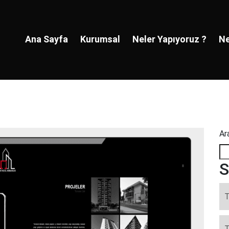
Ana Sayfa
Kurumsal
Neler Yapıyoruz ?
Ne
Ar
S
T
T