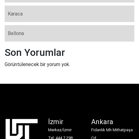
Karaca
Bellona
Son Yorumlar
Görüntülenecek bir yorum yok.
İzmir
Ankara
Merkez/İzmir
Fidanlık Mh Mithatpaşa
Tel: 444 7 298
Cd.