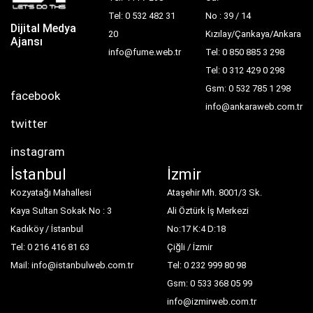
Tel: 0 532 482 31
No : 39 / 14
Dijital Medya
20
Kızılay/Çankaya/Ankara
Ajansı
info@fume.web.tr
Tel: 0 850 885 3 298
Tel: 0 312 429 0 298
Gsm: 0 532 785 1 298
facebook
info@ankaraweb.com.tr
twitter
instagram
İstanbul
İzmir
Kozyatağı Mahallesi
Ataşehir Mh. 8001/3 Sk.
Kaya Sultan Sokak No : 3
Ali Öztürk İş Merkezi
Kadıköy / İstanbul
No:17 K:4 D:18
Tel: 0 216 416 81 63
Çiğli / İzmir
Mail: info@istanbulweb.com.tr
Tel: 0 232 999 80 98
Gsm: 0 533 368 05 99
info@izmirweb.com.tr