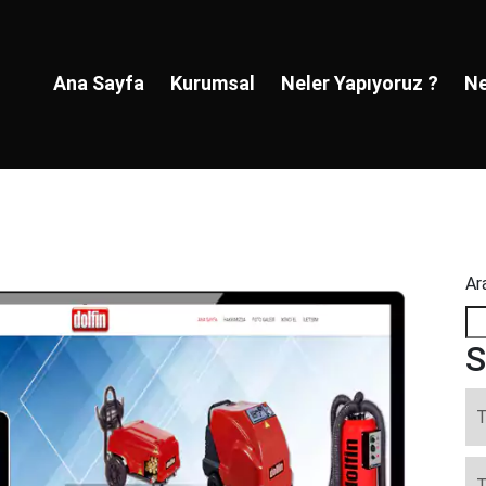
Ana Sayfa
Kurumsal
Neler Yapıyoruz ?
Ne
Ar
S
T
T