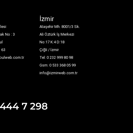
İzmir
lesi
Ataşehir Mh. 8001/3 Sk.
ak No : 3
Ali Öztürk İş Merkezi
ul
No:17 K:4 D:18
1 63
Çiğli / İzmir
nbulweb.com.tr
Tel: 0 232 999 80 98
Gsm: 0 533 368 05 99
info@izmirweb.com.tr