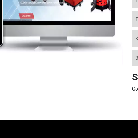
T
K
B
S
Gö